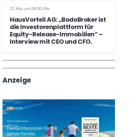
21 Mai um 08:00 Uhr
HausVorteil AG: „BodoBroker ist
die Investorenplattform für
Equity-Release-Immobilien“ –
Interview mit CEO und CFO.
Wochenrückblick
Trendthemen
Anzeige