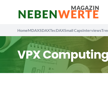
Home
MDAX
SDAX
TecDAX
Small Caps
Interviews
Tre
VPX Computing