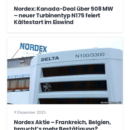
Nordex: Kanada-Deal über 508 MW
– neuer Turbinentyp N175 feiert
Kältestart im Eiswind
9 Dezember 2025
Nordex Aktie – Frankreich, Belgien,
braucht’s mehr Bestätigung?