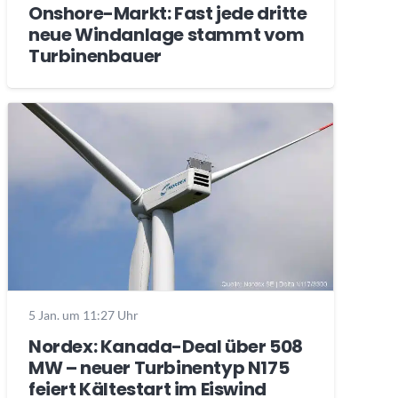
Onshore-Markt: Fast jede dritte
neue Windanlage stammt vom
Turbinenbauer
5 Jan. um 11:27 Uhr
Nordex: Kanada-Deal über 508
MW – neuer Turbinentyp N175
feiert Kältestart im Eiswind