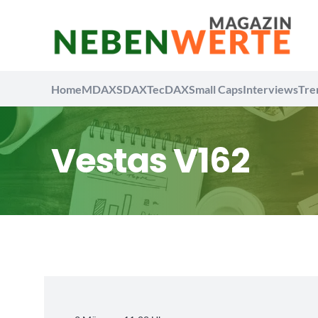
Home
MDAX
SDAX
TecDAX
Small Caps
Interviews
Tre
Vestas V162