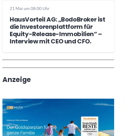
21 Mai um 08:00 Uhr
HausVorteil AG: „BodoBroker ist
die Investorenplattform für
Equity-Release-Immobilien“ –
Interview mit CEO und CFO.
Wochenrückblick
Trendthemen
Anzeige