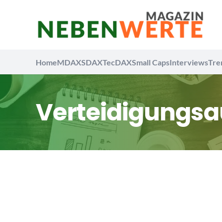
Home
MDAX
SDAX
TecDAX
Small Caps
Interviews
Tre
Verteidigungs