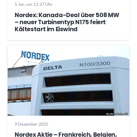
5 Jan. um 11:27 Uhr
Nordex: Kanada-Deal über 508 MW
– neuer Turbinentyp N175 feiert
Kältestart im Eiswind
9 Dezember 2025
Nordex Aktie – Frankreich, Belgien,