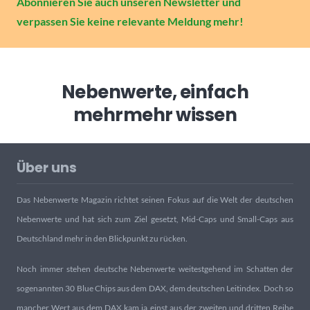
Abonnieren Sie auch unseren Newsletter und
verpassen Sie keine relevante Meldung mehr!
Nebenwerte, einfach
mehr
mehr wissen
Über uns
Das Nebenwerte Magazin richtet seinen Fokus auf die Welt der deutschen
Nebenwerte und hat sich zum Ziel gesetzt, Mid-Caps und Small-Caps aus
Deutschland mehr in den Blickpunkt zu rücken.
Noch immer stehen deutsche Nebenwerte weitestgehend im Schatten der
sogenannten 30 Blue Chips aus dem DAX, dem deutschen Leitindex. Doch so
mancher Wert aus dem DAX kam ja einst aus der zweiten und dritten Reihe