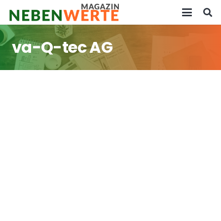
va-Q-tec AG