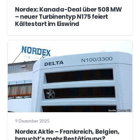
Nordex: Kanada-Deal über 508 MW
– neuer Turbinentyp N175 feiert
Kältestart im Eiswind
9 Dezember 2025
Nordex Aktie – Frankreich, Belgien,
braucht’s mehr Bestätigung?