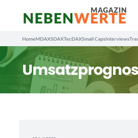
Home
MDAX
SDAX
TecDAX
Small Caps
Interviews
Tre
Umsatzprognos