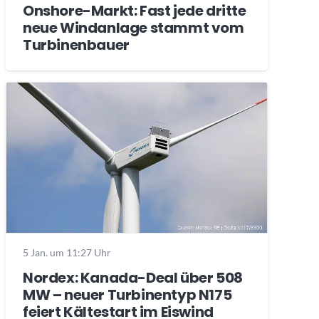
Onshore-Markt: Fast jede dritte
neue Windanlage stammt vom
Turbinenbauer
5 Jan. um 11:27 Uhr
Nordex: Kanada-Deal über 508
MW – neuer Turbinentyp N175
feiert Kältestart im Eiswind