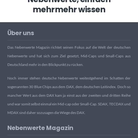
mehr
mehr wissen
Über uns
Das Nebenwerte Magazin richtet seinen Fokus auf die Welt der deutschen
Nebenwerte und hat sich zum Ziel gesetzt, Mid-Caps und Small-Caps aus
Deutschland mehr in den Blickpunkt zu rücken.
Noch immer stehen deutsche Nebenwerte weitestgehend im Schatten der
sogenannten 30 Blue Chips aus dem DAX, dem deutschen Leitindex. Doch so
mancher Wert aus dem DAX kam ja einst aus der zweiten und dritten Reihe
und war somit selbst einmal ein Mid-cap oder Small-Cap. SDAX, TECDAX und
MDAX sind daher sozusagen die Wiege des DAX.
Nebenwerte Magazin