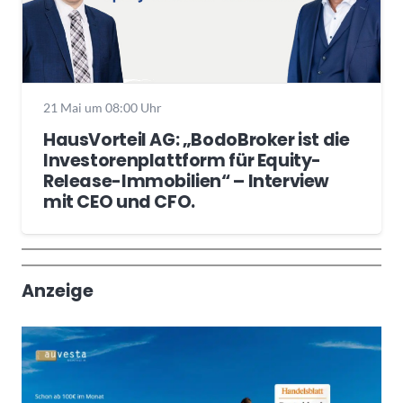
21 Mai um 08:00 Uhr
HausVorteil AG: „BodoBroker ist die
Investorenplattform für Equity-
Release-Immobilien“ – Interview
mit CEO und CFO.
Wochenrückblick
Trendthemen
Anzeige