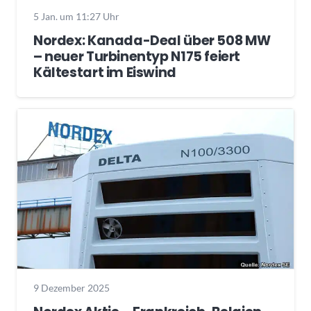
5 Jan. um 11:27 Uhr
Nordex: Kanada-Deal über 508 MW
– neuer Turbinentyp N175 feiert
Kältestart im Eiswind
9 Dezember 2025