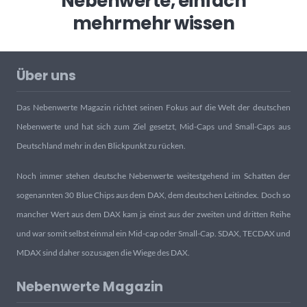
Nebenwerte, einfach
mehr
mehr wissen
Über uns
Das Nebenwerte Magazin richtet seinen Fokus auf die Welt der deutschen
Nebenwerte und hat sich zum Ziel gesetzt, Mid-Caps und Small-Caps aus
Deutschland mehr in den Blickpunkt zu rücken.
Noch immer stehen deutsche Nebenwerte weitestgehend im Schatten der
sogenannten 30 Blue Chips aus dem DAX, dem deutschen Leitindex. Doch so
mancher Wert aus dem DAX kam ja einst aus der zweiten und dritten Reihe
und war somit selbst einmal ein Mid-cap oder Small-Cap. SDAX, TECDAX und
MDAX sind daher sozusagen die Wiege des DAX.
Nebenwerte Magazin