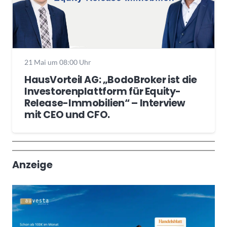
21 Mai um 08:00 Uhr
HausVorteil AG: „BodoBroker ist die
Investorenplattform für Equity-
Release-Immobilien“ – Interview
mit CEO und CFO.
Wochenrückblick
Trendthemen
Anzeige