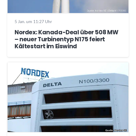
5 Jan. um 11:27 Uhr
Nordex: Kanada-Deal über 508 MW
– neuer Turbinentyp N175 feiert
Kältestart im Eiswind