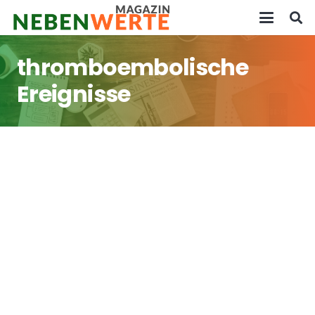
thromboembolische
Ereignisse