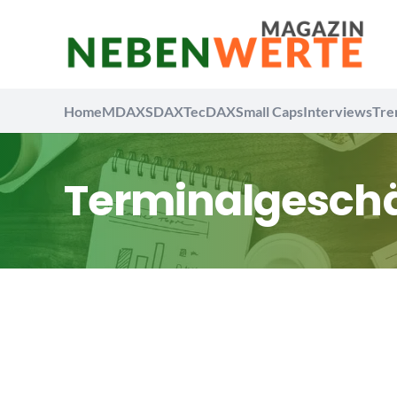
Home
MDAX
SDAX
TecDAX
Small Caps
Interviews
Tre
Terminalgeschä