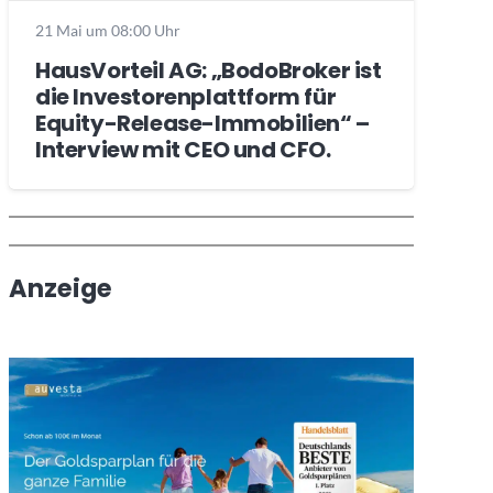
21 Mai um 08:00 Uhr
HausVorteil AG: „BodoBroker ist
die Investorenplattform für
Equity-Release-Immobilien“ –
Interview mit CEO und CFO.
Wochenrückblick
Trendthemen
Anzeige