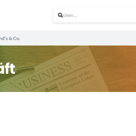
nd’s & Co.
ft