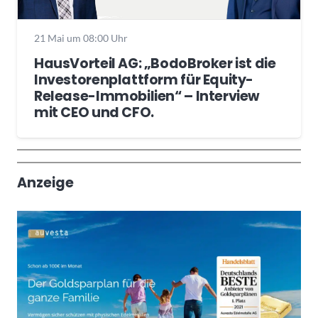
21 Mai um 08:00 Uhr
HausVorteil AG: „BodoBroker ist die
Investorenplattform für Equity-
Release-Immobilien“ – Interview
mit CEO und CFO.
Wochenrückblick
Trendthemen
Anzeige