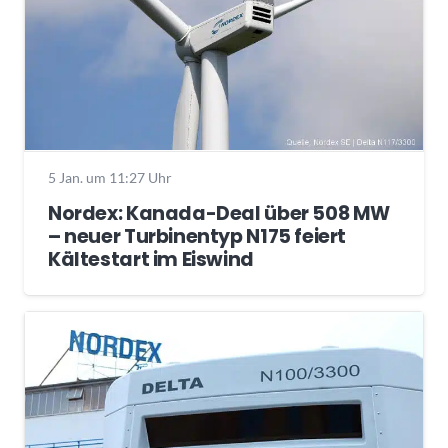
5 Jan. um 11:27 Uhr
Nordex: Kanada-Deal über 508 MW
– neuer Turbinentyp N175 feiert
Kältestart im Eiswind