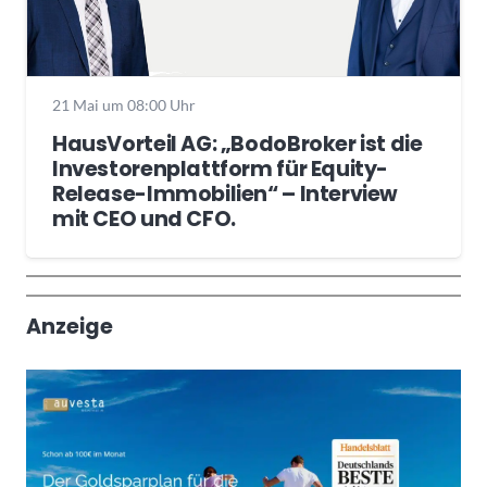
21 Mai um 08:00 Uhr
HausVorteil AG: „BodoBroker ist die
Investorenplattform für Equity-
Release-Immobilien“ – Interview
mit CEO und CFO.
Wochenrückblick
Trendthemen
Anzeige