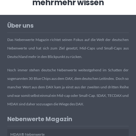
mehr
mehr wissen
Über uns
Das Nebenwerte Magazin richtet seinen Fokus auf die Welt der deutschen
Nebenwerte und hat sich zum Ziel gesetzt, Mid-Caps und Small-Caps aus
Deutschland mehr in den Blickpunkt zu rücken.
Noch immer stehen deutsche Nebenwerte weitestgehend im Schatten der
sogenannten 30 Blue Chips aus dem DAX, dem deutschen Leitindex. Doch so
mancher Wert aus dem DAX kam ja einst aus der zweiten und dritten Reihe
und war somit selbst einmal ein Mid-cap oder Small-Cap. SDAX, TECDAX und
MDAX sind daher sozusagen die Wiege des DAX.
Nebenwerte Magazin
MDAX® Nebenwerte