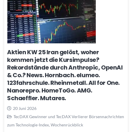
Aktien KW 25 Iran gelöst, woher
kommen jetzt die Kursimpulse?
Rekordstände durch Anthropic, OpenAI
& Co.? News. Hornbach. elumeo.
123fahrschule. Rheinmetall. All for One.
Nanorepro. HomeToGo. AMG.
Schaeffler. Mutares.
20 Juni 2026
TecDAX Gewinner und TecDAX Verlierer Börsennachrichten
zum Technologie-Index
,
Wochenrückblick