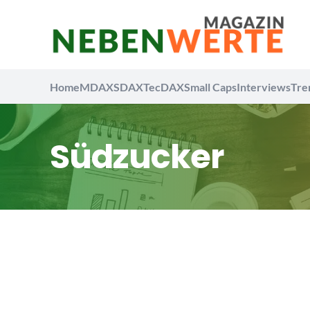
Home
MDAX
SDAX
TecDAX
Small Caps
Interviews
Tre
Südzucker