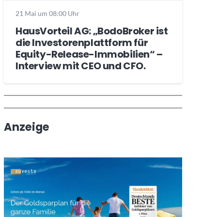
21 Mai um 08:00 Uhr
HausVorteil AG: „BodoBroker ist
die Investorenplattform für
Equity-Release-Immobilien“ –
Interview mit CEO und CFO.
Wochenrückblick
Trendthemen
Anzeige