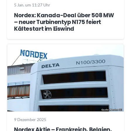
5 Jan. um 11:27 Uhr
Nordex: Kanada-Deal über 508 MW
– neuer Turbinentyp N175 feiert
Kältestart im Eiswind
9 Dezember 2025
Nordex Aktie – Frankreich, Belgien,