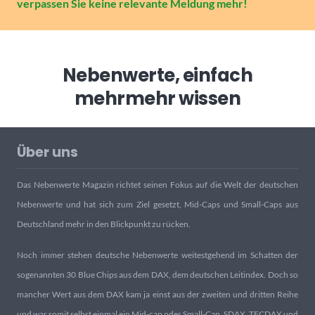
verpassen Sie keine relevante Meldung mehr!
Nebenwerte, einfach
mehr
mehr wissen
Über uns
Das Nebenwerte Magazin richtet seinen Fokus auf die Welt der deutschen
Nebenwerte und hat sich zum Ziel gesetzt, Mid-Caps und Small-Caps aus
Deutschland mehr in den Blickpunkt zu rücken.
Noch immer stehen deutsche Nebenwerte weitestgehend im Schatten der
sogenannten 30 Blue Chips aus dem DAX, dem deutschen Leitindex. Doch so
mancher Wert aus dem DAX kam ja einst aus der zweiten und dritten Reihe
und war somit selbst einmal ein Mid-cap oder Small-Cap. SDAX, TECDAX und