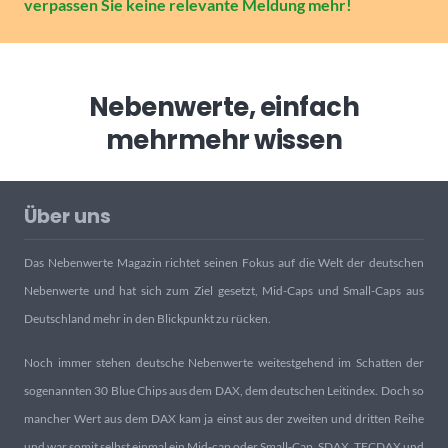
verpassen Sie keine relevante Meldung mehr!
Nebenwerte, einfach
mehr
mehr wissen
Über uns
Das Nebenwerte Magazin richtet seinen Fokus auf die Welt der deutschen
Nebenwerte und hat sich zum Ziel gesetzt, Mid-Caps und Small-Caps aus
Deutschland mehr in den Blickpunkt zu rücken.
Noch immer stehen deutsche Nebenwerte weitestgehend im Schatten der
sogenannten 30 Blue Chips aus dem DAX, dem deutschen Leitindex. Doch so
mancher Wert aus dem DAX kam ja einst aus der zweiten und dritten Reihe
und war somit selbst einmal ein Mid-cap oder Small-Cap. SDAX, TECDAX und