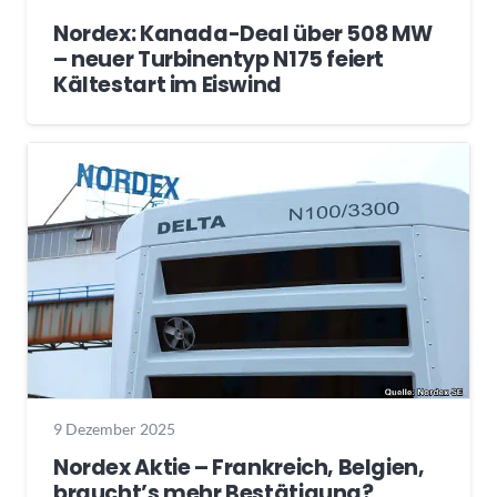
Nordex: Kanada-Deal über 508 MW
– neuer Turbinentyp N175 feiert
Kältestart im Eiswind
9 Dezember 2025
Nordex Aktie – Frankreich, Belgien,
braucht’s mehr Bestätigung?