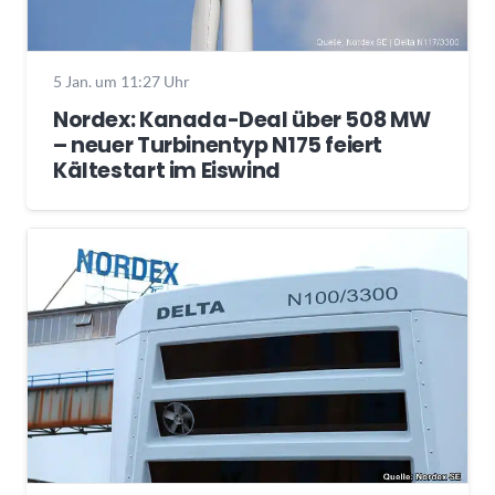
5 Jan. um 11:27 Uhr
Nordex: Kanada-Deal über 508 MW
– neuer Turbinentyp N175 feiert
Kältestart im Eiswind