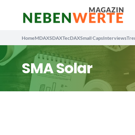
Home
MDAX
SDAX
TecDAX
Small Caps
Interviews
Tre
SMA Solar