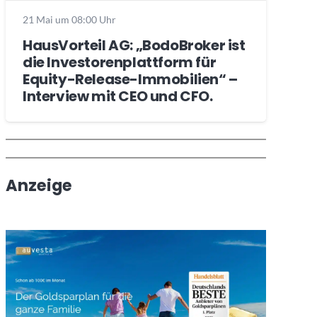
21 Mai um 08:00 Uhr
HausVorteil AG: „BodoBroker ist
die Investorenplattform für
Equity-Release-Immobilien“ –
Interview mit CEO und CFO.
Wochenrückblick
Trendthemen
Anzeige