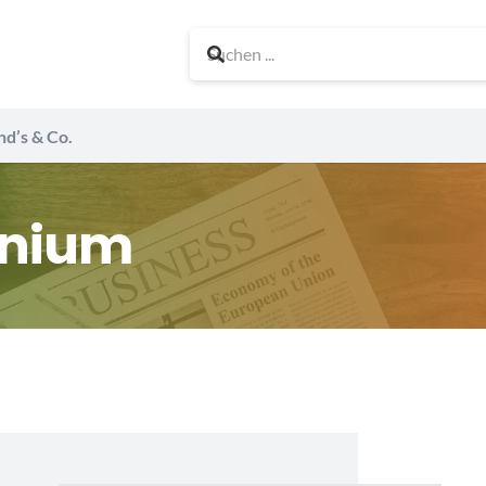
nd’s & Co.
inium