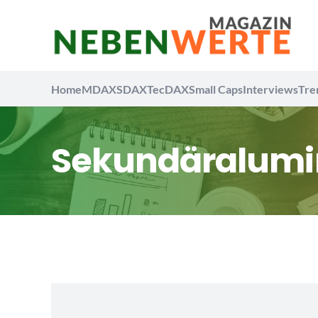
Home
MDAX
SDAX
TecDAX
Small Caps
Interviews
Tre
Sekundäralum