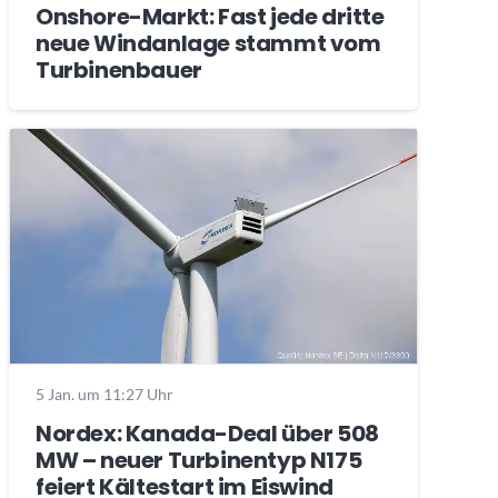
Onshore-Markt: Fast jede dritte
neue Windanlage stammt vom
Turbinenbauer
5 Jan. um 11:27 Uhr
Nordex: Kanada-Deal über 508
MW – neuer Turbinentyp N175
feiert Kältestart im Eiswind