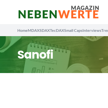
Home
MDAX
SDAX
TecDAX
Small Caps
Interviews
Tre
Sanofi