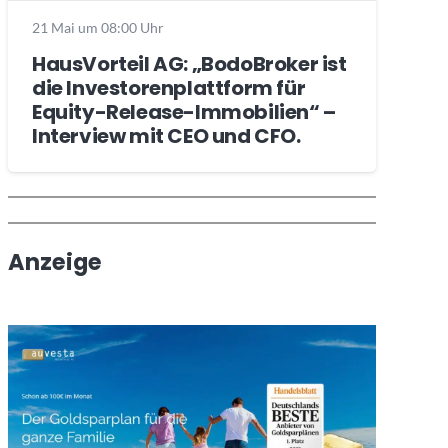
21 Mai um 08:00 Uhr
HausVorteil AG: „BodoBroker ist
die Investorenplattform für
Equity-Release-Immobilien“ –
Interview mit CEO und CFO.
Wochenrückblick
Trendthemen
Anzeige