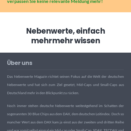
verpassen Sie keine relevante Meldung mehr!
Nebenwerte, einfach
mehr
mehr wissen
Über uns
Das Nebenwerte Magazin richtet seinen Fokus auf die Welt der deutschen
Nebenwerte und hat sich zum Ziel gesetzt, Mid-Caps und Small-Caps aus
Deutschland mehr in den Blickpunkt zu rücken.
Noch immer stehen deutsche Nebenwerte weitestgehend im Schatten der
sogenannten 30 Blue Chips aus dem DAX, dem deutschen Leitindex. Doch so
mancher Wert aus dem DAX kam ja einst aus der zweiten und dritten Reihe
und war somit selbst einmal ein Mid-cap oder Small-Cap. SDAX, TECDAX und