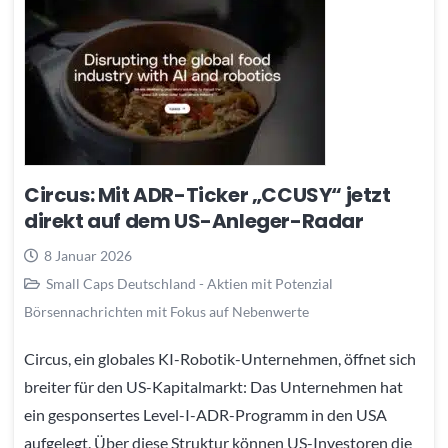
Circus: Mit ADR-Ticker „CCUSY“ jetzt
direkt auf dem US-Anleger-Radar
8 Januar 2026
Small Caps Deutschland - Aktien mit Potenzial
Börsennachrichten mit Fokus auf Nebenwerte
Circus, ein globales KI-Robotik-Unternehmen, öffnet sich
breiter für den US-Kapitalmarkt: Das Unternehmen hat
ein gesponsertes Level-I-ADR-Programm in den USA
aufgelegt. Über diese Struktur können US-Investoren die