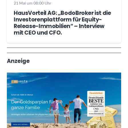
21 Mai um 08:00 Uhr
HausVorteil AG: „BodoBroker ist die
Investorenplattform für Equity-
Release-Immobilien“ – Interview
mit CEO und CFO.
Wochenrückblick
Trendthemen
Anzeige