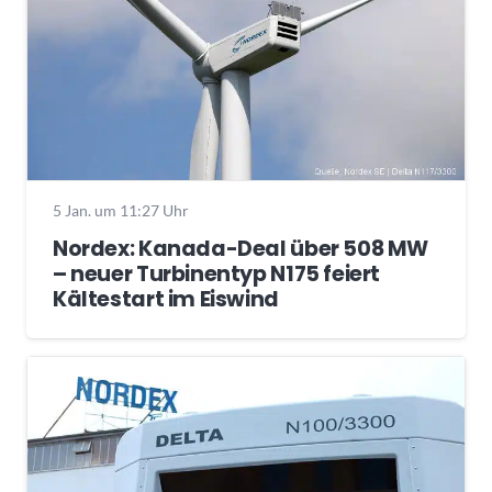
5 Jan. um 11:27 Uhr
Nordex: Kanada-Deal über 508 MW
– neuer Turbinentyp N175 feiert
Kältestart im Eiswind