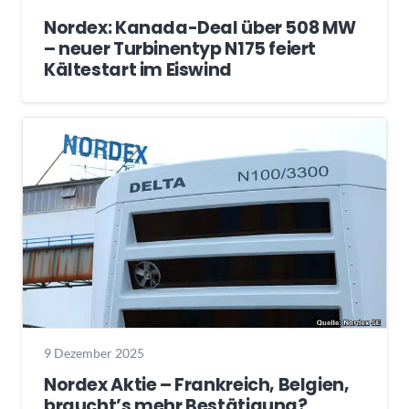
Nordex: Kanada-Deal über 508 MW
– neuer Turbinentyp N175 feiert
Kältestart im Eiswind
9 Dezember 2025
Nordex Aktie – Frankreich, Belgien,
braucht’s mehr Bestätigung?