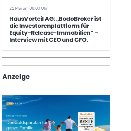
21 Mai um 08:00 Uhr
HausVorteil AG: „BodoBroker ist
die Investorenplattform für
Equity-Release-Immobilien“ –
Interview mit CEO und CFO.
Wochenrückblick
Trendthemen
Anzeige