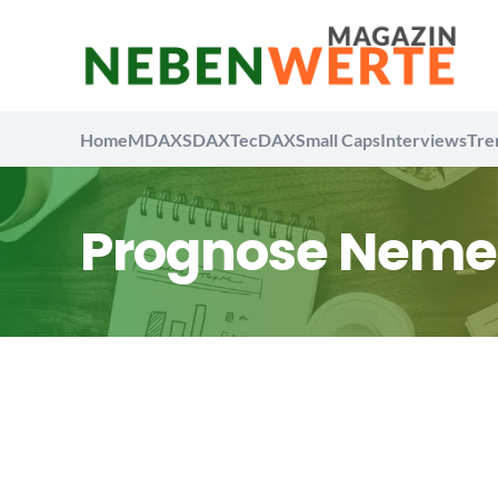
Home
MDAX
SDAX
TecDAX
Small Caps
Interviews
Tre
Prognose Neme