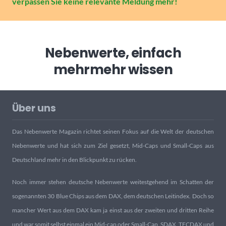
verpassen Sie keine relevante Meldung mehr!
Nebenwerte, einfach
mehr
mehr wissen
Über uns
Das Nebenwerte Magazin richtet seinen Fokus auf die Welt der deutschen
Nebenwerte und hat sich zum Ziel gesetzt, Mid-Caps und Small-Caps aus
Deutschland mehr in den Blickpunkt zu rücken.
Noch immer stehen deutsche Nebenwerte weitestgehend im Schatten der
sogenannten 30 Blue Chips aus dem DAX, dem deutschen Leitindex. Doch so
mancher Wert aus dem DAX kam ja einst aus der zweiten und dritten Reihe
und war somit selbst einmal ein Mid-cap oder Small-Cap. SDAX, TECDAX und