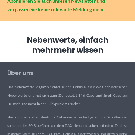
Abonnieren Sie auch unseren Newsletter und
verpassen Sie keine relevante Meldung mehr!
Nebenwerte, einfach
mehr
mehr wissen
Über uns
Das Nebenwerte Magazin richtet seinen Fokus auf die Welt der deutschen
Nebenwerte und hat sich zum Ziel gesetzt, Mid-Caps und Small-Caps aus
Deutschland mehr in den Blickpunkt zu rücken.
Noch immer stehen deutsche Nebenwerte weitestgehend im Schatten der
sogenannten 30 Blue Chips aus dem DAX, dem deutschen Leitindex. Doch so
mancher Wert aus dem DAX kam ja einst aus der zweiten und dritten Reihe