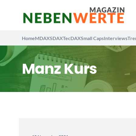
Home
MDAX
SDAX
TecDAX
Small Caps
Interviews
Tre
Manz Kurs