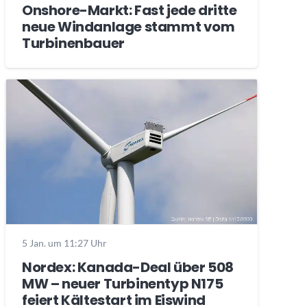
Onshore-Markt: Fast jede dritte
neue Windanlage stammt vom
Turbinenbauer
5 Jan. um 11:27 Uhr
Nordex: Kanada-Deal über 508
MW – neuer Turbinentyp N175
feiert Kältestart im Eiswind