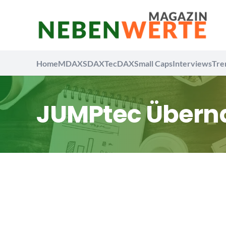
Home
MDAX
SDAX
TecDAX
Small Caps
Interviews
Tre
JUMPtec Über