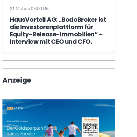
21 Mai um 08:00 Uhr
HausVorteil AG: „BodoBroker ist
die Investorenplattform für
Equity-Release-Immobilien“ –
Interview mit CEO und CFO.
Wochenrückblick
Trendthemen
Anzeige