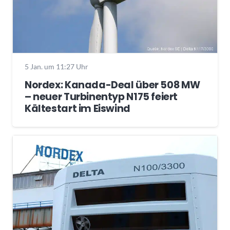
5 Jan. um 11:27 Uhr
Nordex: Kanada-Deal über 508 MW
– neuer Turbinentyp N175 feiert
Kältestart im Eiswind