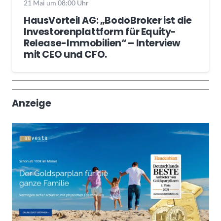
21 Mai um 08:00 Uhr
HausVorteil AG: „BodoBroker ist die
Investorenplattform für Equity-
Release-Immobilien“ – Interview
mit CEO und CFO.
Wochenrückblick
Trendthemen
Anzeige