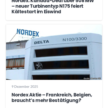
Nordex: Kanada-Deal über 508 MW
– neuer Turbinentyp N175 feiert
Kältestart im Eiswind
9 Dezember 2025
Nordex Aktie – Frankreich, Belgien,
braucht’s mehr Bestätigung?