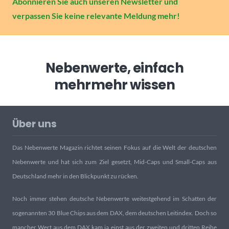
Abonnieren Sie auch unseren Newsletter und
verpassen Sie keine relevante Meldung mehr!
Nebenwerte, einfach
mehr
mehr wissen
Über uns
Das Nebenwerte Magazin richtet seinen Fokus auf die Welt der deutschen
Nebenwerte und hat sich zum Ziel gesetzt, Mid-Caps und Small-Caps aus
Deutschland mehr in den Blickpunkt zu rücken.
Noch immer stehen deutsche Nebenwerte weitestgehend im Schatten der
sogenannten 30 Blue Chips aus dem DAX, dem deutschen Leitindex. Doch so
mancher Wert aus dem DAX kam ja einst aus der zweiten und dritten Reihe