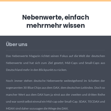
Nebenwerte, einfach
mehr
mehr wissen
Über uns
Das Nebenwerte Magazin richtet seinen Fokus auf die Welt der deutschen
Nebenwerte und hat sich zum Ziel gesetzt, Mid-Caps und Small-Caps aus
Deutschland mehr in den Blickpunkt zu rücken.
Noch immer stehen deutsche Nebenwerte weitestgehend im Schatten der
sogenannten 30 Blue Chips aus dem DAX, dem deutschen Leitindex. Doch so
mancher Wert aus dem DAX kam ja einst aus der zweiten und dritten Reihe
und war somit selbst einmal ein Mid-cap oder Small-Cap. SDAX, TECDAX und
MDAX sind daher sozusagen die Wiege des DAX.