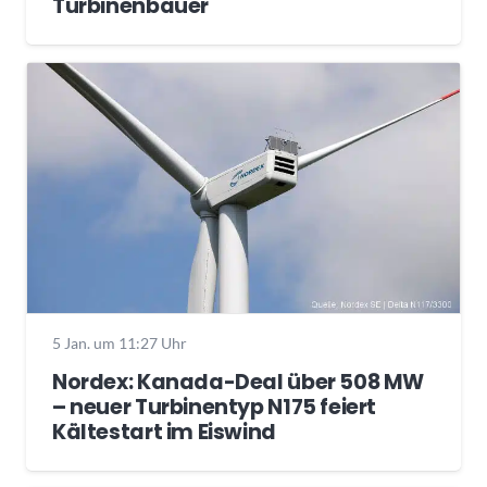
Turbinenbauer
5 Jan. um 11:27 Uhr
Nordex: Kanada-Deal über 508 MW
– neuer Turbinentyp N175 feiert
Kältestart im Eiswind