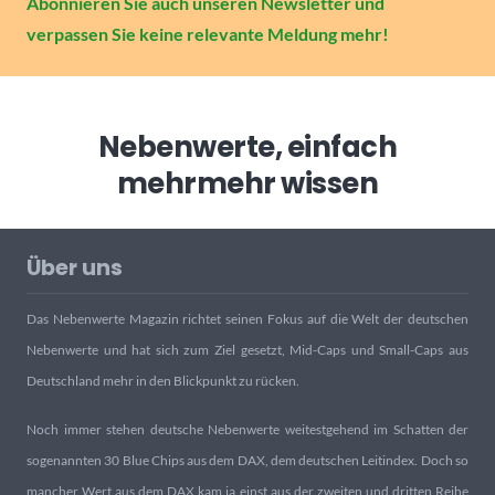
Abonnieren Sie auch unseren Newsletter und
verpassen Sie keine relevante Meldung mehr!
Nebenwerte, einfach
mehr
mehr wissen
Über uns
Das Nebenwerte Magazin richtet seinen Fokus auf die Welt der deutschen
Nebenwerte und hat sich zum Ziel gesetzt, Mid-Caps und Small-Caps aus
Deutschland mehr in den Blickpunkt zu rücken.
Noch immer stehen deutsche Nebenwerte weitestgehend im Schatten der
sogenannten 30 Blue Chips aus dem DAX, dem deutschen Leitindex. Doch so
mancher Wert aus dem DAX kam ja einst aus der zweiten und dritten Reihe