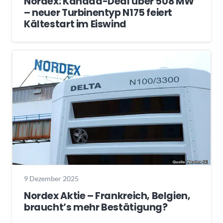
Nordex: Kanada-Deal über 508 MW
– neuer Turbinentyp N175 feiert
Kältestart im Eiswind
9 Dezember 2025
Nordex Aktie – Frankreich, Belgien,
braucht’s mehr Bestätigung?