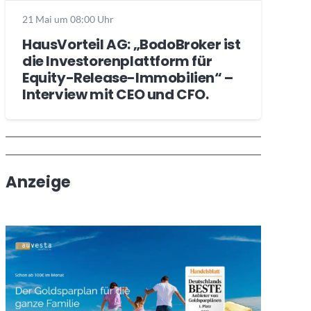
21 Mai um 08:00 Uhr
HausVorteil AG: „BodoBroker ist
die Investorenplattform für
Equity-Release-Immobilien“ –
Interview mit CEO und CFO.
Wochenrückblick
Trendthemen
Anzeige