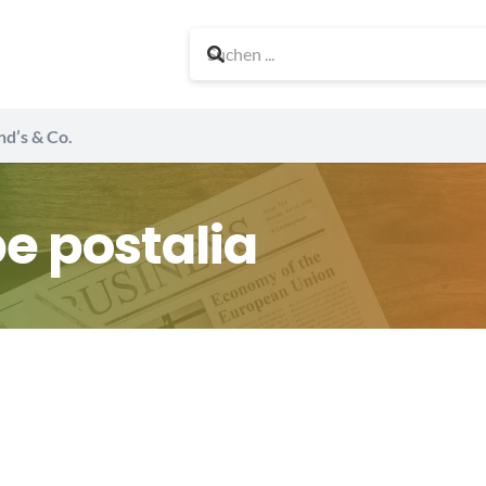
nd’s & Co.
e postalia