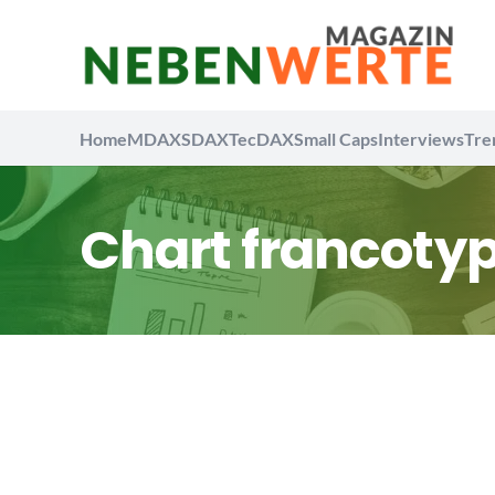
Home
MDAX
SDAX
TecDAX
Small Caps
Interviews
Tre
Chart francotyp