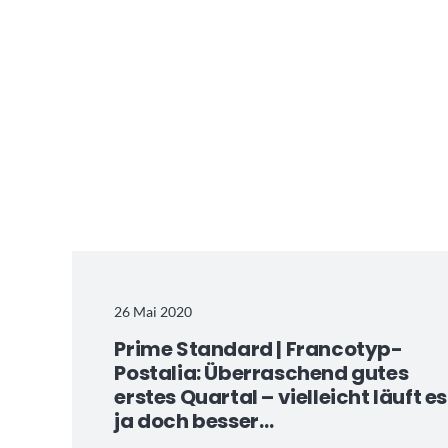
26 Mai 2020
Prime Standard | Francotyp-
Postalia: Überraschend gutes
erstes Quartal – vielleicht läuft es
ja doch besser…