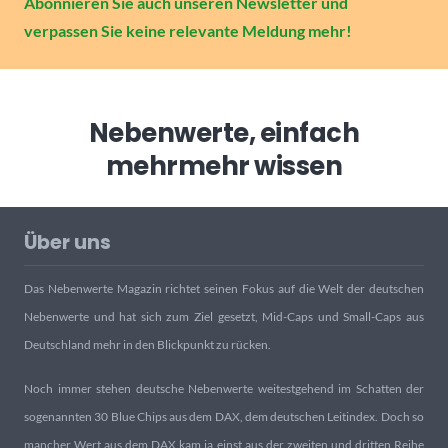
Abonnieren Sie auch unseren Newsletter und
verpassen Sie keine relevante Meldung mehr!
Nebenwerte, einfach
mehr
mehr wissen
Über uns
Das Nebenwerte Magazin richtet seinen Fokus auf die Welt der deutschen
Nebenwerte und hat sich zum Ziel gesetzt, Mid-Caps und Small-Caps aus
Deutschland mehr in den Blickpunkt zu rücken.
Noch immer stehen deutsche Nebenwerte weitestgehend im Schatten der
sogenannten 30 Blue Chips aus dem DAX, dem deutschen Leitindex. Doch so
mancher Wert aus dem DAX kam ja einst aus der zweiten und dritten Reihe