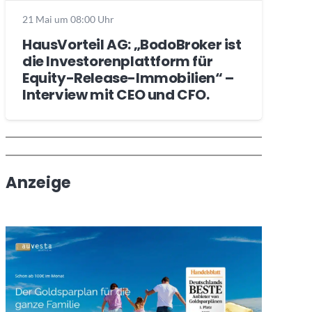
21 Mai um 08:00 Uhr
HausVorteil AG: „BodoBroker ist
die Investorenplattform für
Equity-Release-Immobilien“ –
Interview mit CEO und CFO.
Wochenrückblick
Trendthemen
Anzeige