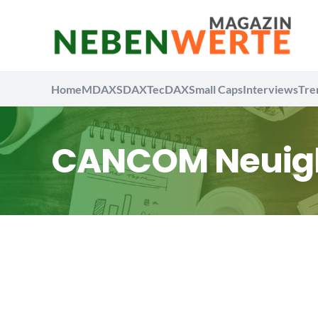
Home
MDAX
SDAX
TecDAX
Small Caps
Interviews
Tre
CANCOM Neuig