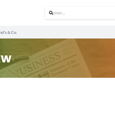
nd’s & Co.
kw