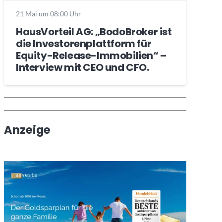
21 Mai um 08:00 Uhr
HausVorteil AG: „BodoBroker ist
die Investorenplattform für
Equity-Release-Immobilien“ –
Interview mit CEO und CFO.
Wochenrückblick
Trendthemen
Anzeige