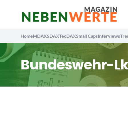
Home
MDAX
SDAX
TecDAX
Small Caps
Interviews
Tre
Bundeswehr-L