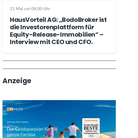
21 Mai um 08:00 Uhr
HausVorteil AG: „BodoBroker ist
die Investorenplattform für
Equity-Release-Immobilien“ –
Interview mit CEO und CFO.
Wochenrückblick
Trendthemen
Anzeige