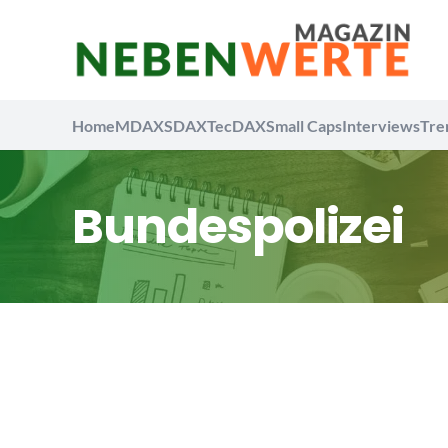
Home
MDAX
SDAX
TecDAX
Small Caps
Interviews
Tre
Bundespolizei