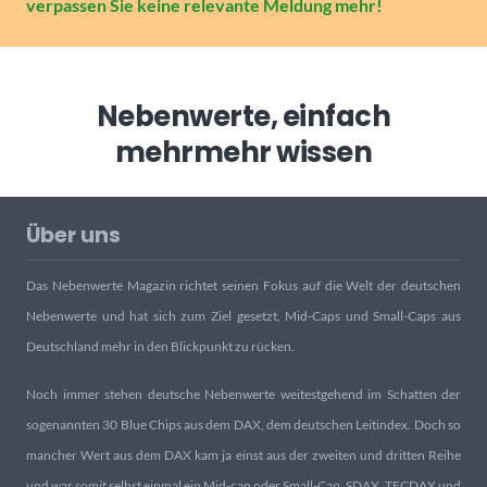
verpassen Sie keine relevante Meldung mehr!
Nebenwerte, einfach
mehr
mehr wissen
Über uns
Das Nebenwerte Magazin richtet seinen Fokus auf die Welt der deutschen
Nebenwerte und hat sich zum Ziel gesetzt, Mid-Caps und Small-Caps aus
Deutschland mehr in den Blickpunkt zu rücken.
Noch immer stehen deutsche Nebenwerte weitestgehend im Schatten der
sogenannten 30 Blue Chips aus dem DAX, dem deutschen Leitindex. Doch so
mancher Wert aus dem DAX kam ja einst aus der zweiten und dritten Reihe
und war somit selbst einmal ein Mid-cap oder Small-Cap. SDAX, TECDAX und