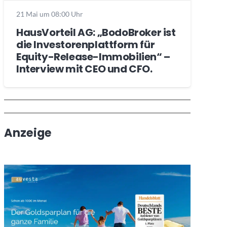
21 Mai um 08:00 Uhr
HausVorteil AG: „BodoBroker ist
die Investorenplattform für
Equity-Release-Immobilien“ –
Interview mit CEO und CFO.
Wochenrückblick
Trendthemen
Anzeige