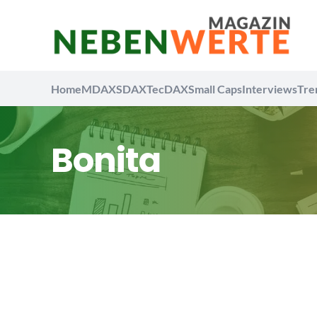
Home
MDAX
SDAX
TecDAX
Small Caps
Interviews
Tre
Bonita