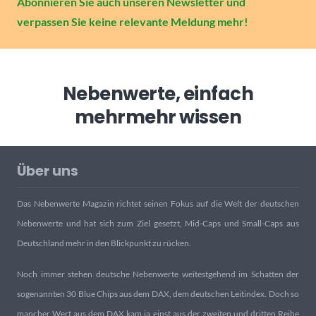
Abonnieren Sie auch unseren Newsletter und
verpassen Sie keine relevante Meldung mehr!
Nebenwerte, einfach
mehr
mehr wissen
Über uns
Das Nebenwerte Magazin richtet seinen Fokus auf die Welt der deutschen
Nebenwerte und hat sich zum Ziel gesetzt, Mid-Caps und Small-Caps aus
Deutschland mehr in den Blickpunkt zu rücken.
Noch immer stehen deutsche Nebenwerte weitestgehend im Schatten der
sogenannten 30 Blue Chips aus dem DAX, dem deutschen Leitindex. Doch so
mancher Wert aus dem DAX kam ja einst aus der zweiten und dritten Reihe