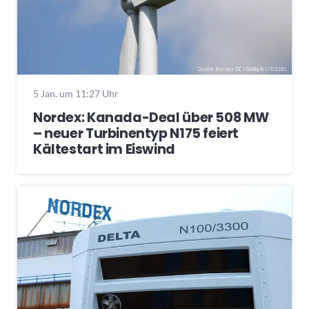
5 Jan. um 11:27 Uhr
Nordex: Kanada-Deal über 508 MW
– neuer Turbinentyp N175 feiert
Kältestart im Eiswind