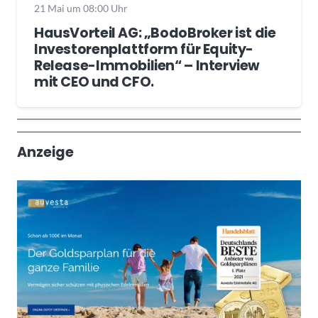
21 Mai um 08:00 Uhr
HausVorteil AG: „BodoBroker ist die
Investorenplattform für Equity-
Release-Immobilien“ – Interview
mit CEO und CFO.
Wochenrückblick
Trendthemen
Anzeige